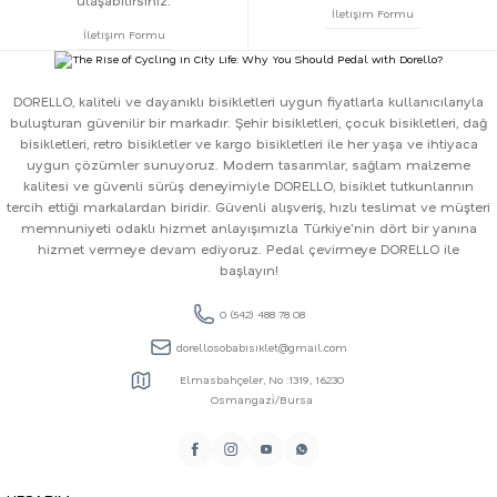
ulaşabilirsiniz.
İletişim Formu
İletişim Formu
DORELLO, kaliteli ve dayanıklı bisikletleri uygun fiyatlarla kullanıcılarıyla
buluşturan güvenilir bir markadır. Şehir bisikletleri, çocuk bisikletleri, dağ
bisikletleri, retro bisikletler ve kargo bisikletleri ile her yaşa ve ihtiyaca
uygun çözümler sunuyoruz. Modern tasarımlar, sağlam malzeme
kalitesi ve güvenli sürüş deneyimiyle DORELLO, bisiklet tutkunlarının
tercih ettiği markalardan biridir. Güvenli alışveriş, hızlı teslimat ve müşteri
memnuniyeti odaklı hizmet anlayışımızla Türkiye'nin dört bir yanına
hizmet vermeye devam ediyoruz. Pedal çevirmeye DORELLO ile
başlayın!
0 (542) 488 78 08
dorellosobabisiklet@gmail.com
Elmasbahçeler, No :1319, 16230
Osmangazi̇/Bursa