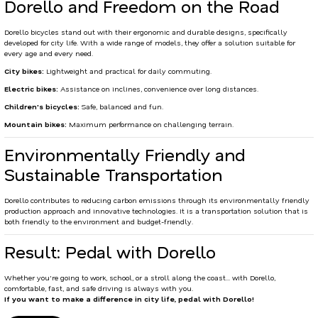
Dorello and Freedom on the Road
Dorello bicycles stand out with their ergonomic and durable designs, specifically
developed for city life. With a wide range of models, they offer a solution suitable for
every age and every need.
City bikes:
Lightweight and practical for daily commuting.
Electric bikes:
Assistance on inclines, convenience over long distances.
Children's bicycles:
Safe, balanced and fun.
Mountain bikes:
Maximum performance on challenging terrain.
Environmentally Friendly and
Sustainable Transportation
Dorello contributes to reducing carbon emissions through its environmentally friendly
production approach and innovative technologies. It is a transportation solution that is
both friendly to the environment and budget-friendly.
Result: Pedal with Dorello
Whether you're going to work, school, or a stroll along the coast... with Dorello,
comfortable, fast, and safe driving is always with you.
If you want to make a difference in city life, pedal with Dorello!