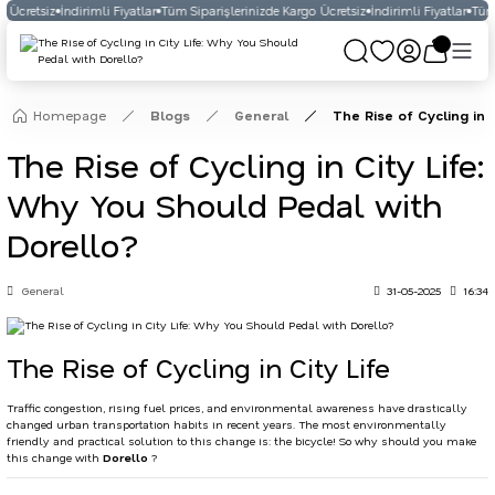
 Ücretsiz
İndirimli Fiyatlar
Tüm Siparişlerinizde Kargo Ücretsiz
İndirimli Fiyatlar
Tüm 
Homepage
Blogs
General
The Rise of Cycling in 
The Rise of Cycling in City Life:
Why You Should Pedal with
Dorello?
General
31-05-2025
16:34
The Rise of Cycling in City Life
Traffic congestion, rising fuel prices, and environmental awareness have drastically
changed urban transportation habits in recent years. The most environmentally
friendly and practical solution to this change is: the bicycle! So why should you make
this change with
Dorello
?