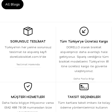
All Blogs
SORUNSUZ TESLİMAT
Tüm Türkiye'ye Ücretsiz Kargo
Türkiye’nin her yerine sorunsuz
DORELLO olarak bisiklet
teslimat ile alışveriş keyfi
alışverişinizi daha avantajlı hale
dorellobisiklet.com.tr'de
getiriyoruz. Sipariş verdiğiniz tüm
bisiklet modellerini Türkiye'nin 81
Teslimat Hakkında
iline ücretsiz kargo ile güvenle
ulaştırıyoruz.
Daha Fazla Bilgi
MÜŞTERİ HİZMETLERİ
TAKSİT SEÇENEKLERİ
Daha fazla bilgiye ihtiyacınız varsa
Tüm kartlara taksit imkanı ile kolay
0542 488 78 08 numaradan bize
ödeme yöntemlerimizi kullanın