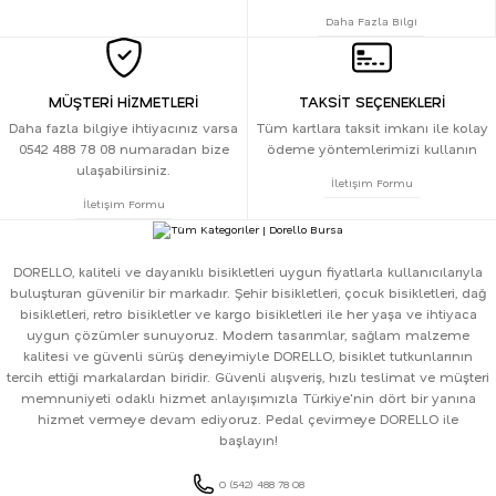
Daha Fazla Bilgi
MÜŞTERİ HİZMETLERİ
TAKSİT SEÇENEKLERİ
Daha fazla bilgiye ihtiyacınız varsa
Tüm kartlara taksit imkanı ile kolay
0542 488 78 08 numaradan bize
ödeme yöntemlerimizi kullanın
ulaşabilirsiniz.
İletişim Formu
İletişim Formu
DORELLO, kaliteli ve dayanıklı bisikletleri uygun fiyatlarla kullanıcılarıyla
buluşturan güvenilir bir markadır. Şehir bisikletleri, çocuk bisikletleri, dağ
bisikletleri, retro bisikletler ve kargo bisikletleri ile her yaşa ve ihtiyaca
uygun çözümler sunuyoruz. Modern tasarımlar, sağlam malzeme
kalitesi ve güvenli sürüş deneyimiyle DORELLO, bisiklet tutkunlarının
tercih ettiği markalardan biridir. Güvenli alışveriş, hızlı teslimat ve müşteri
memnuniyeti odaklı hizmet anlayışımızla Türkiye'nin dört bir yanına
hizmet vermeye devam ediyoruz. Pedal çevirmeye DORELLO ile
başlayın!
0 (542) 488 78 08