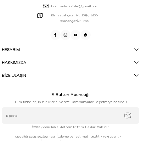
dorellosobabisiklet@gmail.com
Elmasbahçeler, No :1319, 16230
Osmangazi̇/Bursa
HESABIM
HAKKIMIZDA
BİZE ULAŞIN
E-Bülten Aboneliği
Tüm trendleri, iş birliklerini ve özel kampanyaları keşfetmeye hazır ol!
©2025 / dorellobisiklet.com.tr Tüm Hakları Saklıdır.
Mesafeli Satış Sözleşmesi
Ödeme ve Teslimat
Gizlilik ve Güvenlik