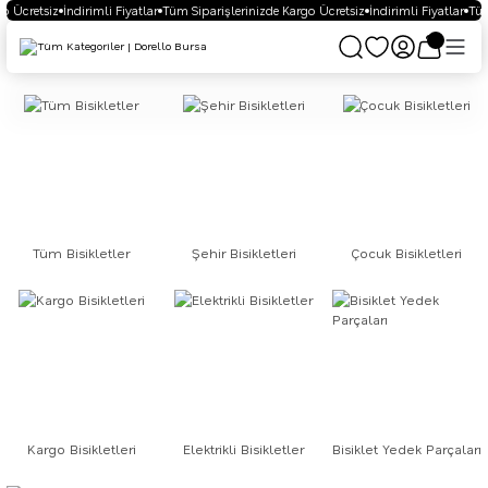
o Ücretsiz
İndirimli Fiyatlar
Tüm Siparişlerinizde Kargo Ücretsiz
İndirimli Fiyatlar
Tüm 
Tüm Bisikletler
Şehir Bisikletleri
Çocuk Bisikletleri
Kargo Bisikletleri
Elektrikli Bisikletler
Bisiklet Yedek Parçaları