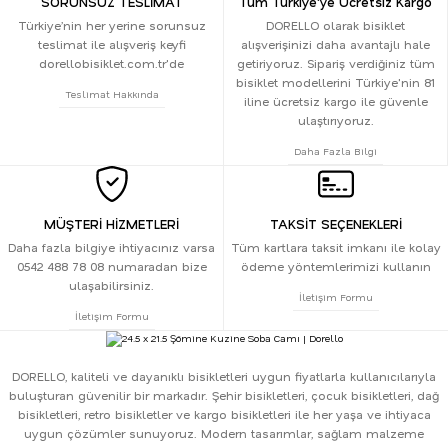
SORUNSUZ TESLİMAT
Tüm Türkiye'ye Ücretsiz Kargo
Türkiye’nin her yerine sorunsuz
DORELLO olarak bisiklet
teslimat ile alışveriş keyfi
alışverişinizi daha avantajlı hale
dorellobisiklet.com.tr'de
getiriyoruz. Sipariş verdiğiniz tüm
bisiklet modellerini Türkiye'nin 81
Teslimat Hakkında
iline ücretsiz kargo ile güvenle
ulaştırıyoruz.
Daha Fazla Bilgi
MÜŞTERİ HİZMETLERİ
TAKSİT SEÇENEKLERİ
Daha fazla bilgiye ihtiyacınız varsa
Tüm kartlara taksit imkanı ile kolay
0542 488 78 08 numaradan bize
ödeme yöntemlerimizi kullanın
ulaşabilirsiniz.
İletişim Formu
İletişim Formu
DORELLO, kaliteli ve dayanıklı bisikletleri uygun fiyatlarla kullanıcılarıyla
buluşturan güvenilir bir markadır. Şehir bisikletleri, çocuk bisikletleri, dağ
bisikletleri, retro bisikletler ve kargo bisikletleri ile her yaşa ve ihtiyaca
uygun çözümler sunuyoruz. Modern tasarımlar, sağlam malzeme