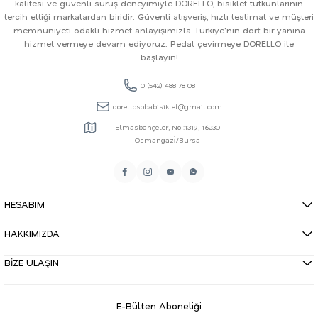
kalitesi ve güvenli sürüş deneyimiyle DORELLO, bisiklet tutkunlarının
tercih ettiği markalardan biridir. Güvenli alışveriş, hızlı teslimat ve müşteri
memnuniyeti odaklı hizmet anlayışımızla Türkiye'nin dört bir yanına
hizmet vermeye devam ediyoruz. Pedal çevirmeye DORELLO ile
başlayın!
0 (542) 488 78 08
dorellosobabisiklet@gmail.com
Elmasbahçeler, No :1319, 16230
Osmangazi̇/Bursa
HESABIM
HAKKIMIZDA
BİZE ULAŞIN
E-Bülten Aboneliği