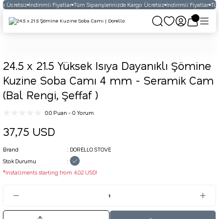
o Ücretsiz
İndirimli Fiyatlar
Tüm Siparişlerinizde Kargo Ücretsiz
İndirimli Fiyatlar
Tüm
24.5 x 21.5 Yüksek Isıya Dayanıklı Şömine
Kuzine Soba Camı 4 mm - Seramik Cam
(Bal Rengi, Şeffaf )
0.0 Puan - 0 Yorum
37,75 USD
Brand
DORELLO STOVE
Stok Durumu
*Installments starting from 4,02 USD!