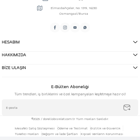
Elmasbahçeler, No :1319, 16230
Osmangazi̇/Bursa
HESABIM
HAKKIMIZDA
BİZE ULAŞIN
E-Bülten Aboneliği
Tüm trendleri, iş birliklerini ve özel kampanyaları keşfetmeye hazır ol!
©2025 / dorellobisiklet.com.tr Tüm Hakları Saklıdır.
Mesafeli Satış Sözleşmesi
Ödeme ve Teslimat
Gizlilik ve Güvenlik
Tüketici Hakları
Değişim ve İade Şartları
Kişisel Verilerin Korunması