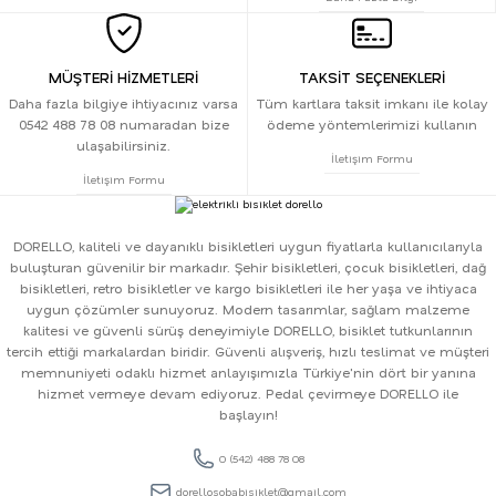
MÜŞTERİ HİZMETLERİ
TAKSİT SEÇENEKLERİ
Daha fazla bilgiye ihtiyacınız varsa
Tüm kartlara taksit imkanı ile kolay
0542 488 78 08 numaradan bize
ödeme yöntemlerimizi kullanın
ulaşabilirsiniz.
İletişim Formu
İletişim Formu
DORELLO, kaliteli ve dayanıklı bisikletleri uygun fiyatlarla kullanıcılarıyla
buluşturan güvenilir bir markadır. Şehir bisikletleri, çocuk bisikletleri, dağ
bisikletleri, retro bisikletler ve kargo bisikletleri ile her yaşa ve ihtiyaca
uygun çözümler sunuyoruz. Modern tasarımlar, sağlam malzeme
kalitesi ve güvenli sürüş deneyimiyle DORELLO, bisiklet tutkunlarının
tercih ettiği markalardan biridir. Güvenli alışveriş, hızlı teslimat ve müşteri
memnuniyeti odaklı hizmet anlayışımızla Türkiye'nin dört bir yanına
hizmet vermeye devam ediyoruz. Pedal çevirmeye DORELLO ile
başlayın!
0 (542) 488 78 08
dorellosobabisiklet@gmail.com