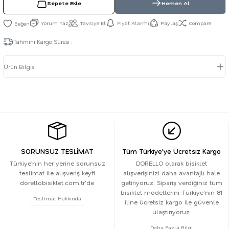
Sepete Ekle
Hemen Al
Yorum Yaz
Tavsiye Et
Fiyat Alarmı
Paylaş
Compare
Tahmini Kargo Süresi :
Ürün Bilgisi
SORUNSUZ TESLİMAT
Tüm Türkiye'ye Ücretsiz Kargo
Türkiye’nin her yerine sorunsuz
DORELLO olarak bisiklet
teslimat ile alışveriş keyfi
alışverişinizi daha avantajlı hale
dorellobisiklet.com.tr'de
getiriyoruz. Sipariş verdiğiniz tüm
bisiklet modellerini Türkiye'nin 81
Teslimat Hakkında
iline ücretsiz kargo ile güvenle
ulaştırıyoruz.
Daha Fazla Bilgi