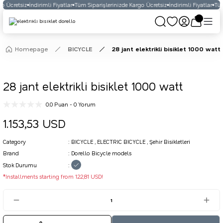
o Ücretsiz
İndirimli Fiyatlar
Tüm Siparişlerinizde Kargo Ücretsiz
İndirimli Fiyatlar
Tüm
Homepage
BICYCLE
28 jant elektrikli bisiklet 1000 watt
28 jant elektrikli bisiklet 1000 watt
0.0 Puan - 0 Yorum
1.153,53 USD
Category
BICYCLE
,
ELECTRIC BICYCLE
,
Şehir Bisikletleri
Brand
Dorello Bicycle models
Stok Durumu
*Installments starting from 122,81 USD!