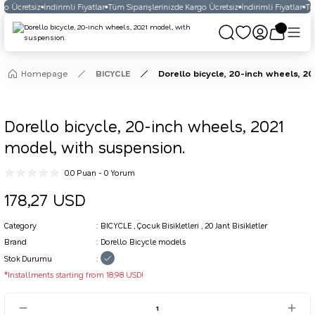
go Ücretsiz
İndirimli Fiyatlar
Tüm Siparişlerinizde Kargo Ücretsiz
İndirimli Fiyatlar
Tüm
Homepage
BICYCLE
Dorello bicycle, 20-inch wheels, 2
Dorello bicycle, 20-inch wheels, 2021
model, with suspension.
0.0 Puan - 0 Yorum
178,27 USD
Category
BICYCLE
,
Çocuk Bisikletleri
,
20 Jant Bisikletler
Brand
Dorello Bicycle models
Stok Durumu
*Installments starting from 18,98 USD!