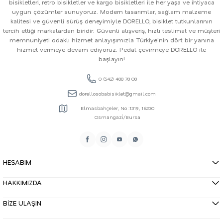
bisikletleri, retro bisikletler ve kargo bisikletleri ile her yaşa ve ihtiyaca
uygun çözümler sunuyoruz. Modern tasarımlar, sağlam malzeme
kalitesi ve güvenli sürüş deneyimiyle DORELLO, bisiklet tutkunlarının
tercih ettiği markalardan biridir. Güvenli alışveriş, hızlı teslimat ve müşteri
memnuniyeti odaklı hizmet anlayışımızla Türkiye'nin dört bir yanına
hizmet vermeye devam ediyoruz. Pedal çevirmeye DORELLO ile
başlayın!
0 (542) 488 78 08
dorellosobabisiklet@gmail.com
Elmasbahçeler, No :1319, 16230
Osmangazi̇/Bursa
HESABIM
HAKKIMIZDA
BİZE ULAŞIN