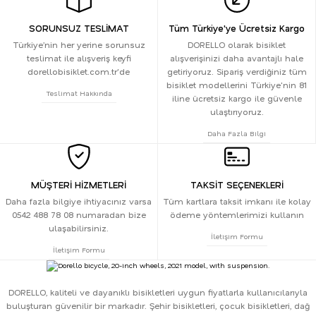
SORUNSUZ TESLİMAT
Tüm Türkiye'ye Ücretsiz Kargo
Türkiye’nin her yerine sorunsuz
DORELLO olarak bisiklet
teslimat ile alışveriş keyfi
alışverişinizi daha avantajlı hale
dorellobisiklet.com.tr'de
getiriyoruz. Sipariş verdiğiniz tüm
bisiklet modellerini Türkiye'nin 81
Teslimat Hakkında
iline ücretsiz kargo ile güvenle
ulaştırıyoruz.
Daha Fazla Bilgi
MÜŞTERİ HİZMETLERİ
TAKSİT SEÇENEKLERİ
Daha fazla bilgiye ihtiyacınız varsa
Tüm kartlara taksit imkanı ile kolay
0542 488 78 08 numaradan bize
ödeme yöntemlerimizi kullanın
ulaşabilirsiniz.
İletişim Formu
İletişim Formu
DORELLO, kaliteli ve dayanıklı bisikletleri uygun fiyatlarla kullanıcılarıyla
buluşturan güvenilir bir markadır. Şehir bisikletleri, çocuk bisikletleri, dağ