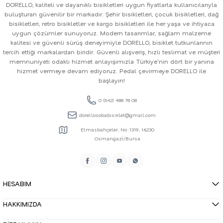
DORELLO, kaliteli ve dayanıklı bisikletleri uygun fiyatlarla kullanıcılarıyla
buluşturan güvenilir bir markadır. Şehir bisikletleri, çocuk bisikletleri, dağ
bisikletleri, retro bisikletler ve kargo bisikletleri ile her yaşa ve ihtiyaca
uygun çözümler sunuyoruz. Modern tasarımlar, sağlam malzeme
kalitesi ve güvenli sürüş deneyimiyle DORELLO, bisiklet tutkunlarının
tercih ettiği markalardan biridir. Güvenli alışveriş, hızlı teslimat ve müşteri
memnuniyeti odaklı hizmet anlayışımızla Türkiye'nin dört bir yanına
hizmet vermeye devam ediyoruz. Pedal çevirmeye DORELLO ile
başlayın!
0 (542) 488 78 08
dorellosobabisiklet@gmail.com
Elmasbahçeler, No :1319, 16230
Osmangazi̇/Bursa
HESABIM
HAKKIMIZDA