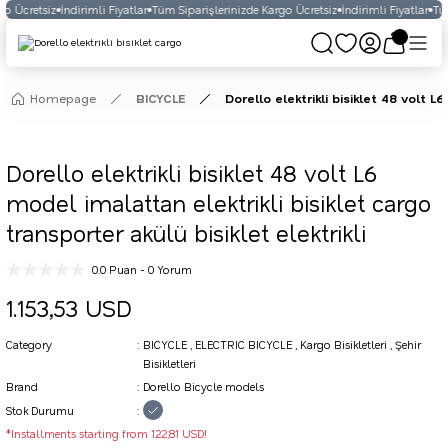
o Ücretsiz
İndirimli Fiyatlar
Tüm Siparişlerinizde Kargo Ücretsiz
İndirimli Fiyatlar
Tüm
Homepage
BICYCLE
Dorello elektrikli bisiklet 48 volt L6
Dorello elektrikli bisiklet 48 volt L6
model imalattan elektrikli bisiklet cargo
transporter akülü bisiklet elektrikli
0.0 Puan - 0 Yorum
1.153,53 USD
Category
BICYCLE
,
ELECTRIC BICYCLE
,
Kargo Bisikletleri
,
Şehir
Bisikletleri
Brand
Dorello Bicycle models
Stok Durumu
*Installments starting from 122,81 USD!