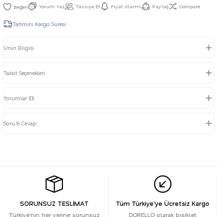
Yorum Yaz
Tavsiye Et
Fiyat Alarmı
Paylaş
Compare
Tahmini Kargo Süresi :
Ürün Bilgisi
Taksit Seçenekleri
Yorumlar (0)
Soru & Cevap
SORUNSUZ TESLİMAT
Tüm Türkiye'ye Ücretsiz Kargo
Türkiye’nin her yerine sorunsuz
DORELLO olarak bisiklet