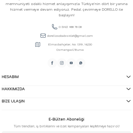
memnuniyeti odaklı hizmet anlayışımızla Türkiye'nin dört bir yanına
hizmet vermeye devam ediyoruz. Pedal çevirmeye DORELLO ile
başlayın!
0 (542) 488 78 08
dorellosobabisiklet@gmail.com
Elmasbahçeler, No :1319, 16230
Osmangazi̇/Bursa
HESABIM
HAKKIMIZDA
BİZE ULAŞIN
E-Bülten Aboneliği
Tüm trendleri, iş birliklerini ve özel kampanyaları keşfetmeye hazır ol!