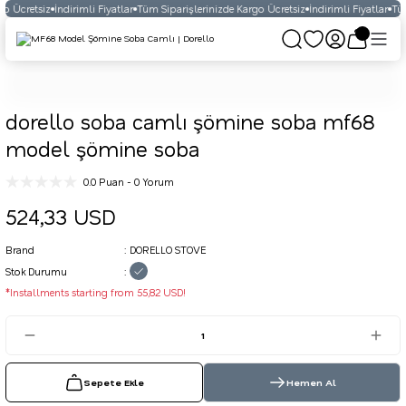
o Ücretsiz
İndirimli Fiyatlar
Tüm Siparişlerinizde Kargo Ücretsiz
İndirimli Fiyatlar
Tüm
dorello soba camlı şömine soba mf68
model şömine soba
0.0 Puan - 0 Yorum
524,33 USD
Brand
DORELLO STOVE
Stok Durumu
*Installments starting from 55,82 USD!
Sepete Ekle
Hemen Al