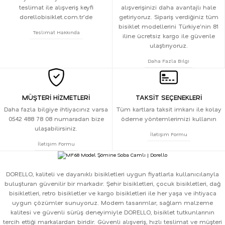
teslimat ile alışveriş keyfi
alışverişinizi daha avantajlı hale
dorellobisiklet.com.tr'de
getiriyoruz. Sipariş verdiğiniz tüm
bisiklet modellerini Türkiye'nin 81
Teslimat Hakkında
iline ücretsiz kargo ile güvenle
ulaştırıyoruz.
Daha Fazla Bilgi
MÜŞTERİ HİZMETLERİ
TAKSİT SEÇENEKLERİ
Daha fazla bilgiye ihtiyacınız varsa
Tüm kartlara taksit imkanı ile kolay
0542 488 78 08 numaradan bize
ödeme yöntemlerimizi kullanın
ulaşabilirsiniz.
İletişim Formu
İletişim Formu
DORELLO, kaliteli ve dayanıklı bisikletleri uygun fiyatlarla kullanıcılarıyla
buluşturan güvenilir bir markadır. Şehir bisikletleri, çocuk bisikletleri, dağ
bisikletleri, retro bisikletler ve kargo bisikletleri ile her yaşa ve ihtiyaca
uygun çözümler sunuyoruz. Modern tasarımlar, sağlam malzeme
kalitesi ve güvenli sürüş deneyimiyle DORELLO, bisiklet tutkunlarının
tercih ettiği markalardan biridir. Güvenli alışveriş, hızlı teslimat ve müşteri