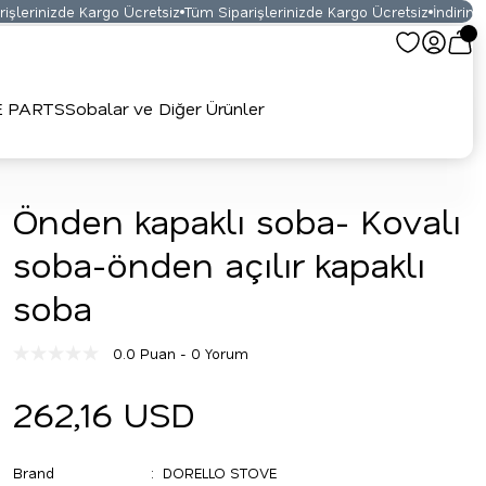
lerinizde Kargo Ücretsiz
Tüm Siparişlerinizde Kargo Ücretsiz
İndirimli F
E PARTS
Sobalar ve Diğer Ürünler
Önden kapaklı soba- Kovalı
soba-önden açılır kapaklı
soba
0.0 Puan - 0 Yorum
262,16 USD
Brand
DORELLO STOVE