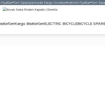
iyatlar
Tüm Siparişlerinizde Kargo Ücretsiz
İndirimli Fiyatlar
Tüm Sipariş
ikletleri
Kargo Bisikletleri
ELECTRIC BICYCLE
BICYCLE SPAR