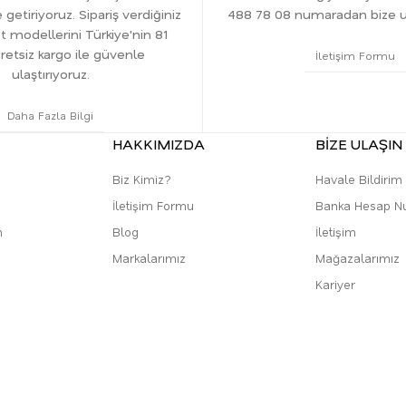
 getiriyoruz. Sipariş verdiğiniz
488 78 08 numaradan bize ula
t modellerini Türkiye'nin 81
cretsiz kargo ile güvenle
İletişim Formu
ulaştırıyoruz.
Daha Fazla Bilgi
HAKKIMIZDA
BİZE ULAŞIN
Biz Kimiz?
Havale Bildiri
İletişim Formu
Banka Hesap N
m
Blog
İletişim
Markalarımız
Mağazalarımız
Kariyer