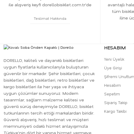
ile alışveriş keyfi dorellobisiklet.com.tr'de
avantajlı hale
tüm bisikle
iline ü
Teslimat Hakkında
HESABIM
Yeni Üyelik
DORELLO, kaliteli ve dayanıklı bisikletleri
uygun fiyatlarla kullanıcılarıyla buluşturan
Üye Girişi
güvenilir bir markadır. Şehir bisikletleri, çocuk
Şifremi Unuttu
bisikletleri, dağ bisikletleri, retro bisikletler ve
Hesabım
kargo bisikletleri ile her yaşa ve ihtiyaca
uygun çözümler sunuyoruz. Modern
Sepetim
tasarımlar, sağlam malzeme kalitesi ve
Sipariş Takip
güvenli sürüş deneyimiyle DORELLO, bisiklet
Kargo Takibi
tutkunlarının tercih ettiği markalardan biridir.
Güvenli alışveriş, hızlı teslimat ve müşteri
memnuniyeti odaklı hizmet anlayışımızla
Türkiye'nin dört bir yanına hizmet vermeye