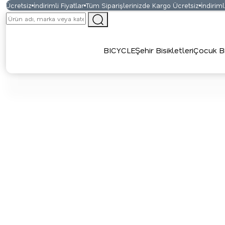
Ücretsiz
İndirimli Fiyatlar
Tüm Siparişlerinizde Kargo Ücretsiz
İndirimli F
BICYCLE
Şehir Bisikletleri
Çocuk Bis