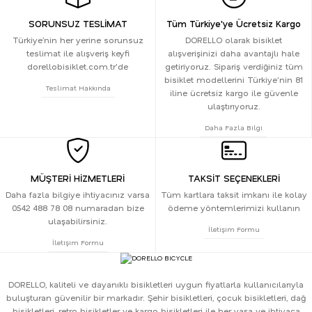
SORUNSUZ TESLİMAT
Tüm Türkiye'ye Ücretsiz Kargo
Türkiye’nin her yerine sorunsuz
DORELLO olarak bisiklet
teslimat ile alışveriş keyfi
alışverişinizi daha avantajlı hale
dorellobisiklet.com.tr'de
getiriyoruz. Sipariş verdiğiniz tüm
bisiklet modellerini Türkiye'nin 81
Teslimat Hakkında
iline ücretsiz kargo ile güvenle
ulaştırıyoruz.
Daha Fazla Bilgi
MÜŞTERİ HİZMETLERİ
TAKSİT SEÇENEKLERİ
Daha fazla bilgiye ihtiyacınız varsa
Tüm kartlara taksit imkanı ile kolay
0542 488 78 08 numaradan bize
ödeme yöntemlerimizi kullanın
ulaşabilirsiniz.
İletişim Formu
İletişim Formu
DORELLO, kaliteli ve dayanıklı bisikletleri uygun fiyatlarla kullanıcılarıyla
buluşturan güvenilir bir markadır. Şehir bisikletleri, çocuk bisikletleri, dağ
bisikletleri, retro bisikletler ve kargo bisikletleri ile her yaşa ve ihtiyaca