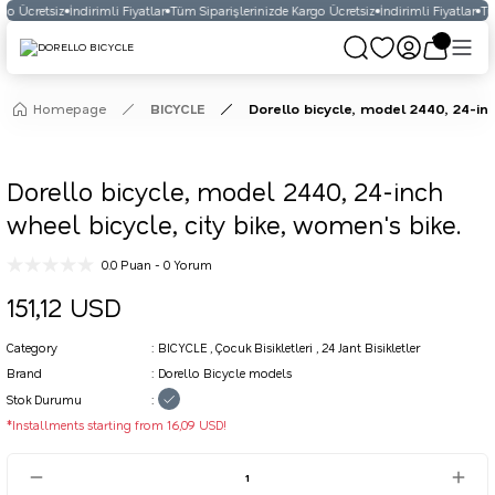
go Ücretsiz
İndirimli Fiyatlar
Tüm Siparişlerinizde Kargo Ücretsiz
İndirimli Fiyatlar
Tüm
Homepage
BICYCLE
Dorello bicycle, model 2440, 24-inc
Dorello bicycle, model 2440, 24-inch
wheel bicycle, city bike, women's bike.
0.0 Puan - 0 Yorum
151,12 USD
Category
BICYCLE
,
Çocuk Bisikletleri
,
24 Jant Bisikletler
Brand
Dorello Bicycle models
Stok Durumu
*Installments starting from 16,09 USD!