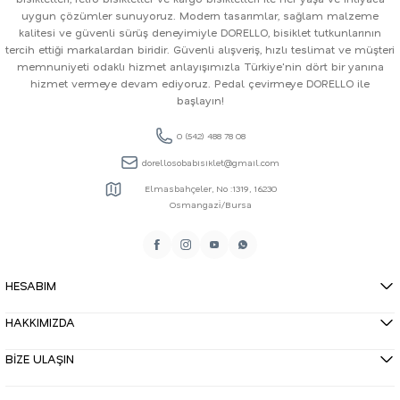
uygun çözümler sunuyoruz. Modern tasarımlar, sağlam malzeme
kalitesi ve güvenli sürüş deneyimiyle DORELLO, bisiklet tutkunlarının
tercih ettiği markalardan biridir. Güvenli alışveriş, hızlı teslimat ve müşteri
memnuniyeti odaklı hizmet anlayışımızla Türkiye'nin dört bir yanına
hizmet vermeye devam ediyoruz. Pedal çevirmeye DORELLO ile
başlayın!
0 (542) 488 78 08
dorellosobabisiklet@gmail.com
Elmasbahçeler, No :1319, 16230
Osmangazi̇/Bursa
HESABIM
HAKKIMIZDA
BİZE ULAŞIN