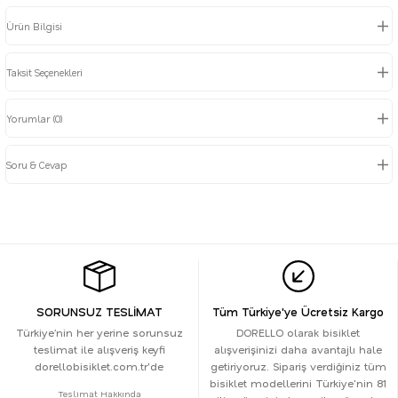
Ürün Bilgisi
Taksit Seçenekleri
Yorumlar (0)
Soru & Cevap
SORUNSUZ TESLİMAT
Tüm Türkiye'ye Ücretsiz Kargo
Türkiye’nin her yerine sorunsuz
DORELLO olarak bisiklet
teslimat ile alışveriş keyfi
alışverişinizi daha avantajlı hale
dorellobisiklet.com.tr'de
getiriyoruz. Sipariş verdiğiniz tüm
bisiklet modellerini Türkiye'nin 81
Teslimat Hakkında