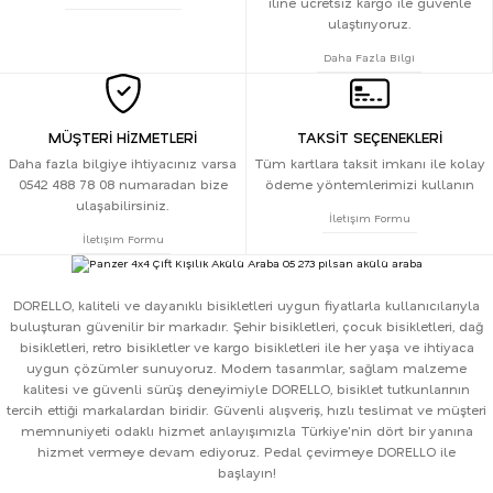
iline ücretsiz kargo ile güvenle
ulaştırıyoruz.
Daha Fazla Bilgi
MÜŞTERİ HİZMETLERİ
TAKSİT SEÇENEKLERİ
Daha fazla bilgiye ihtiyacınız varsa
Tüm kartlara taksit imkanı ile kolay
0542 488 78 08 numaradan bize
ödeme yöntemlerimizi kullanın
ulaşabilirsiniz.
İletişim Formu
İletişim Formu
DORELLO, kaliteli ve dayanıklı bisikletleri uygun fiyatlarla kullanıcılarıyla
buluşturan güvenilir bir markadır. Şehir bisikletleri, çocuk bisikletleri, dağ
bisikletleri, retro bisikletler ve kargo bisikletleri ile her yaşa ve ihtiyaca
uygun çözümler sunuyoruz. Modern tasarımlar, sağlam malzeme
kalitesi ve güvenli sürüş deneyimiyle DORELLO, bisiklet tutkunlarının
tercih ettiği markalardan biridir. Güvenli alışveriş, hızlı teslimat ve müşteri
memnuniyeti odaklı hizmet anlayışımızla Türkiye'nin dört bir yanına
hizmet vermeye devam ediyoruz. Pedal çevirmeye DORELLO ile
başlayın!