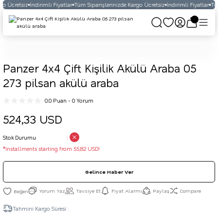
go Ücretsiz
İndirimli Fiyatlar
Tüm Siparişlerinizde Kargo Ücretsiz
İndirimli Fiyatlar
Tüm
Panzer 4x4 Çift Kişilik Akülü Araba 05
273 pilsan akülü araba
0.0 Puan - 0 Yorum
524,33 USD
Stok Durumu
*Installments starting from 55,82 USD!
Gelince Haber Ver
Yorum Yaz
Tavsiye Et
Fiyat Alarmı
Paylaş
Compare
Tahmini Kargo Süresi :