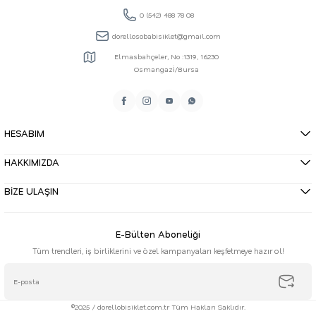
0 (542) 488 78 08
dorellosobabisiklet@gmail.com
Elmasbahçeler, No :1319, 16230
Osmangazi̇/Bursa
HESABIM
HAKKIMIZDA
BİZE ULAŞIN
E-Bülten Aboneliği
Tüm trendleri, iş birliklerini ve özel kampanyaları keşfetmeye hazır ol!
©2025 / dorellobisiklet.com.tr Tüm Hakları Saklıdır.