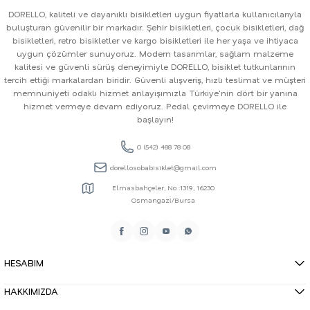
DORELLO, kaliteli ve dayanıklı bisikletleri uygun fiyatlarla kullanıcılarıyla
buluşturan güvenilir bir markadır. Şehir bisikletleri, çocuk bisikletleri, dağ
bisikletleri, retro bisikletler ve kargo bisikletleri ile her yaşa ve ihtiyaca
uygun çözümler sunuyoruz. Modern tasarımlar, sağlam malzeme
kalitesi ve güvenli sürüş deneyimiyle DORELLO, bisiklet tutkunlarının
tercih ettiği markalardan biridir. Güvenli alışveriş, hızlı teslimat ve müşteri
memnuniyeti odaklı hizmet anlayışımızla Türkiye'nin dört bir yanına
hizmet vermeye devam ediyoruz. Pedal çevirmeye DORELLO ile
başlayın!
0 (542) 488 78 08
dorellosobabisiklet@gmail.com
Elmasbahçeler, No :1319, 16230
Osmangazi̇/Bursa
HESABIM
HAKKIMIZDA