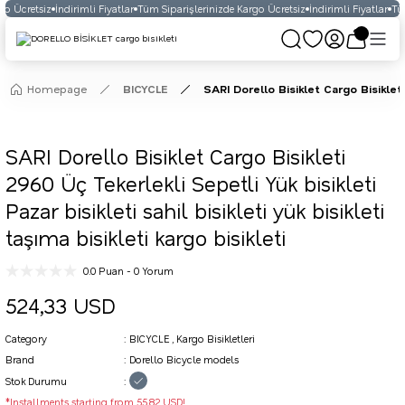
o Ücretsiz
İndirimli Fiyatlar
Tüm Siparişlerinizde Kargo Ücretsiz
İndirimli Fiyatlar
Tüm
Homepage
BICYCLE
SARI Dorello Bisiklet Cargo Bisikleti 
SARI Dorello Bisiklet Cargo Bisikleti
2960 Üç Tekerlekli Sepetli Yük bisikleti
Pazar bisikleti sahil bisikleti yük bisikleti
taşıma bisikleti kargo bisikleti
0.0 Puan - 0 Yorum
524,33 USD
Category
BICYCLE
,
Kargo Bisikletleri
Brand
Dorello Bicycle models
Stok Durumu
*Installments starting from 55,82 USD!