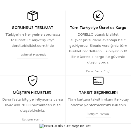
SORUNSUZ TESLİMAT
Tüm Türkiye'ye Ücretsiz Kargo
Türkiye’nin her yerine sorunsuz
DORELLO olarak bisiklet
teslimat ile alışveriş keyfi
alışverişinizi daha avantajlı hale
dorellobisiklet.com.tr'de
getiriyoruz. Sipariş verdiğiniz tüm
bisiklet modellerini Türkiye'nin 81
Teslimat Hakkında
iline ücretsiz kargo ile güvenle
ulaştırıyoruz.
Daha Fazla Bilgi
MÜŞTERİ HİZMETLERİ
TAKSİT SEÇENEKLERİ
Daha fazla bilgiye ihtiyacınız varsa
Tüm kartlara taksit imkanı ile kolay
0542 488 78 08 numaradan bize
ödeme yöntemlerimizi kullanın
ulaşabilirsiniz.
İletişim Formu
İletişim Formu