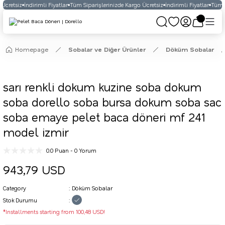
Ücretsiz
İndirimli Fiyatlar
Tüm Siparişlerinizde Kargo Ücretsiz
İndirimli Fiyatlar
Tüm S
Homepage
Sobalar ve Diğer Ürünler
Döküm Sobalar
sarı renkli dokum kuzine soba dokum
soba dorello soba bursa dokum soba sac
soba emaye pelet baca döneri mf 241
model izmir
0.0 Puan - 0 Yorum
943,79 USD
Category
Döküm Sobalar
Stok Durumu
*Installments starting from 100,48 USD!