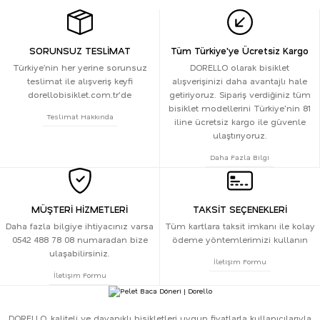
SORUNSUZ TESLİMAT
Tüm Türkiye'ye Ücretsiz Kargo
Türkiye’nin her yerine sorunsuz
DORELLO olarak bisiklet
teslimat ile alışveriş keyfi
alışverişinizi daha avantajlı hale
dorellobisiklet.com.tr'de
getiriyoruz. Sipariş verdiğiniz tüm
bisiklet modellerini Türkiye'nin 81
Teslimat Hakkında
iline ücretsiz kargo ile güvenle
ulaştırıyoruz.
Daha Fazla Bilgi
MÜŞTERİ HİZMETLERİ
TAKSİT SEÇENEKLERİ
Daha fazla bilgiye ihtiyacınız varsa
Tüm kartlara taksit imkanı ile kolay
0542 488 78 08 numaradan bize
ödeme yöntemlerimizi kullanın
ulaşabilirsiniz.
İletişim Formu
İletişim Formu
DORELLO, kaliteli ve dayanıklı bisikletleri uygun fiyatlarla kullanıcılarıyla