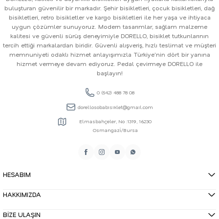
buluşturan güvenilir bir markadır. Şehir bisikletleri, çocuk bisikletleri, dağ
bisikletleri, retro bisikletler ve kargo bisikletleri ile her yaşa ve ihtiyaca
uygun çözümler sunuyoruz. Modern tasarımlar, sağlam malzeme
kalitesi ve güvenli sürüş deneyimiyle DORELLO, bisiklet tutkunlarının
tercih ettiği markalardan biridir. Güvenli alışveriş, hızlı teslimat ve müşteri
memnuniyeti odaklı hizmet anlayışımızla Türkiye'nin dört bir yanına
hizmet vermeye devam ediyoruz. Pedal çevirmeye DORELLO ile
başlayın!
0 (542) 488 78 08
dorellosobabisiklet@gmail.com
Elmasbahçeler, No :1319, 16230
Osmangazi̇/Bursa
HESABIM
HAKKIMIZDA
BİZE ULAŞIN