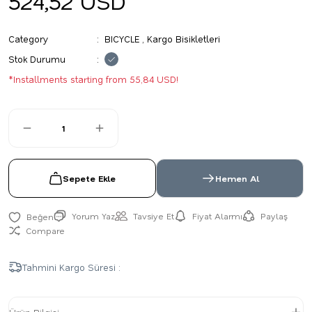
524,52 USD
Category
BICYCLE
,
Kargo Bisikletleri
Stok Durumu
*Installments starting from 55,84 USD!
Sepete Ekle
Hemen Al
Yorum Yaz
Tavsiye Et
Fiyat Alarmı
Paylaş
Compare
Tahmini Kargo Süresi :