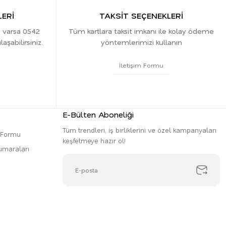
ERİ
TAKSİT SEÇENEKLERİ
z varsa 0542
Tüm kartlara taksit imkanı ile kolay ödeme
şabilirsiniz.
yöntemlerimizi kullanın
İletişim Formu
E-Bülten Aboneliği
Tüm trendleri, iş birliklerini ve özel kampanyaları
m Formu
keşfetmeye hazır ol!
umaraları