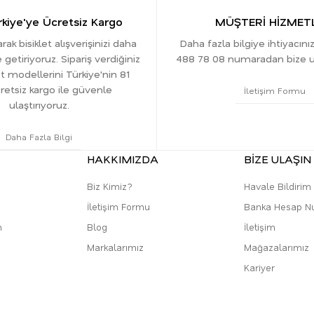
kiye'ye Ücretsiz Kargo
MÜŞTERİ HİZMETL
ak bisiklet alışverişinizi daha
Daha fazla bilgiye ihtiyacını
 getiriyoruz. Sipariş verdiğiniz
488 78 08 numaradan bize ula
t modellerini Türkiye'nin 81
cretsiz kargo ile güvenle
İletişim Formu
ulaştırıyoruz.
Daha Fazla Bilgi
HAKKIMIZDA
BİZE ULAŞIN
Biz Kimiz?
Havale Bildiri
İletişim Formu
Banka Hesap N
m
Blog
İletişim
Markalarımız
Mağazalarımız
Kariyer