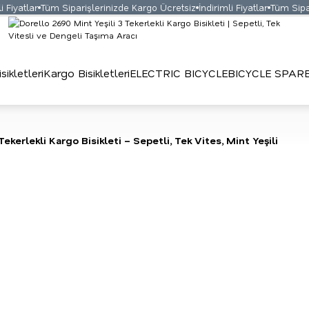
Fiyatlar
Tüm Siparişlerinizde Kargo Ücretsiz
İndirimli Fiyatlar
Tüm Sipari
ikletleri
Kargo Bisikletleri
ELECTRIC BICYCLE
BICYCLE SPAR
ekerlekli Kargo Bisikleti – Sepetli, Tek Vites, Mint Yeşili