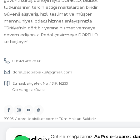
güvenli sürüş deneyimiyle DORELLO, bisiklet
tutkunlarının tercih ettiği markalardan biridir.
Güvenli alışveriş, hızlı teslimat ve müşteri
memnuniyeti odaklı hizmet anlayışımızla
Türkiye'nin dört bir yanına hizmet vermeye
devam ediyoruz. Pedal çevirmeye DORELLO
ile başlayın!
0 (542) 488 78 08
dorellosobabisiklet@gmail.com
Elmasbahçeler, No :1319, 16230
Osmangazi̇/Bursa
©2025 / dorellobisiklet.com.tr Tüm Hakları Saklıdır.
Online mağazamız
AdPix e-ticaret da