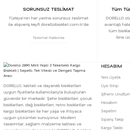
SORUNSUZ TESLİMAT
Tüm Tür
Türkiye’nin her yerine sorunsuz teslimat
DORELLO olar
ile alışveriş keyfi dorellobisiklet.com.tr'de
avantajlı hale
tüm bisikle
iline ü
Teslimat Hakkında
HESABIM
Yeni Üyelik
DORELLO, kaliteli ve dayanıklı bisikletleri
Üye Girişi
uygun fiyatlarla kullanıcılarıyla buluşturan
Şifremi Unuttu
güvenilir bir markadır. Şehir bisikletleri, çocuk
Hesabım
bisikletleri, dağ bisikletleri, retro bisikletler ve
kargo bisikletleri ile her yaşa ve ihtiyaca
Sepetim
uygun çözümler sunuyoruz. Modern
Sipariş Takip
tasarımlar, sağlam malzeme kalitesi ve
Kargo Takibi