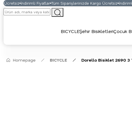
 Ücretsiz
İndirimli Fiyatlar
Tüm Siparişlerinizde Kargo Ücretsiz
İndirimli 
BICYCLE
Şehir Bisikletleri
Çocuk Bis
Homepage
BICYCLE
Dorello Bisiklet 2690 3 T